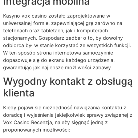
Integracja mobilna
Kasyno vox casino zostało zaprojektowane w
uniwersalnej formie, zapewniającej grę zarówno na
telefonach oraz tabletach, jak i komputerach
stacjonarnych. Gospodarz zadbał o to, by dowolny
odbiorca był w stanie korzystać ze wszystkich funkcji.
W ten sposób strona internetowa samoczynnie
dopasowuje się do ekranu każdego urządzenia,
gwarantując jak najlepsze możliwości zabawy.
Wygodny kontakt z obsługą
klienta
Kiedy pojawi się niezbędność nawiązania kontaktu z
doradcą i wyjaśnienia jakiejkolwiek sprawy związanej z
Vox Casino Recenzja, należy sięgnąć jedną z
proponowanych możliwości: